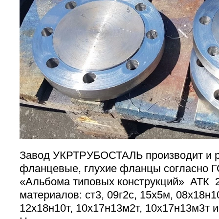
Завод УКРТРУБОСТАЛЬ производит и р
фланцевые, глухие фланцы согласно Г
«Альбома типовых конструкций» АТК 24
материалов: ст3, 09г2с, 15х5м, 08х18н1
12х18н10т, 10х17н13м2т, 10х17н13м3т и