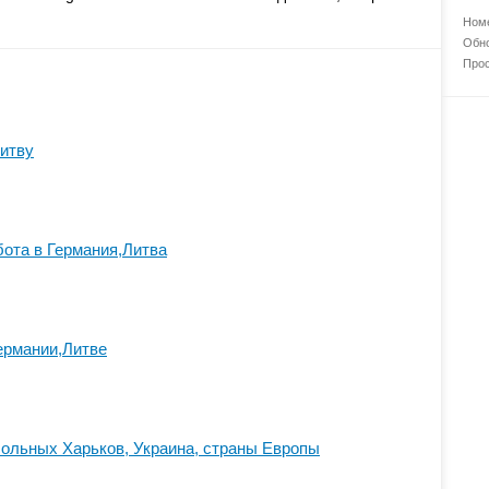
Номе
Обно
Прос
итву
ота в Германия,Литва
ермании,Литве
ольных Харьков, Украина, страны Европы