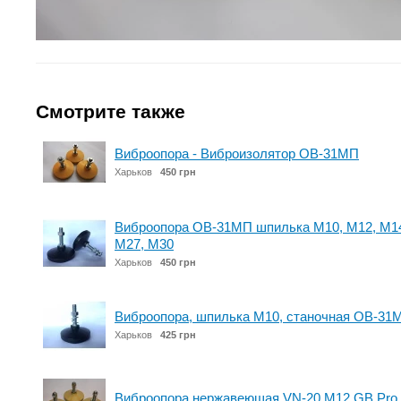
Смотрите также
Виброопора - Виброизолятор ОВ-31МП
Харьков
450 грн
Виброопора ОВ-31МП шпилька М10, М12, М14,
М27, М30
Харьков
450 грн
Виброопора, шпилька М10, станочная ОВ-31
Харьков
425 грн
Виброопора нержавеющая VN-20 M12 GB Pro