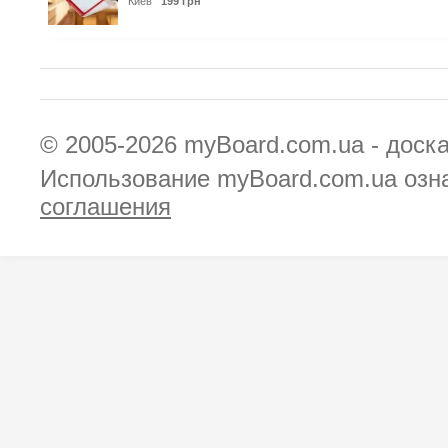
Киев
199 грн
© 2005-2026
myBoard.com.ua - доск
Использование myBoard.com.ua озн
соглашения