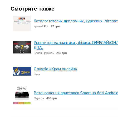
Смотрите также
Каталог готових дипломних, курсових, літерат
Кривой Рог
97 грн
Репетитор математики , фізики. ОФФЛАЙ/ОНЛ
ДПА.
Белая Церковь
250 грн
Служба «Храм онлайн»
Киев
Встановлення приставок Smart на базі Android
Одесса
400 грн