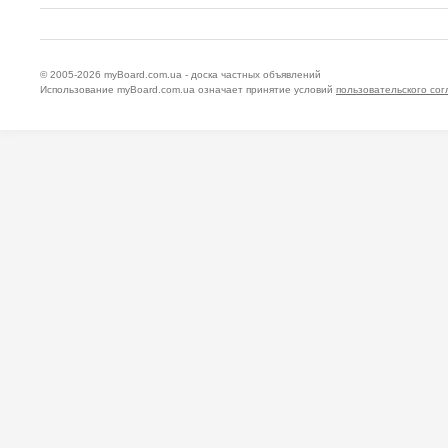
© 2005-2026
myBoard.com.ua - доска частных объявлений
Использование myBoard.com.ua означает принятие условий
пользовательского со