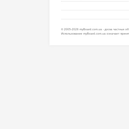
© 2005-2026
myBoard.com.ua - доска частных о
Использование myBoard.com.ua означает приня