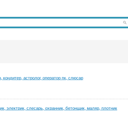
 кондитер, астролог, оператор пк, слюсар
ик, электрик, слесарь, охранник, бетонщик, маляр, плотник