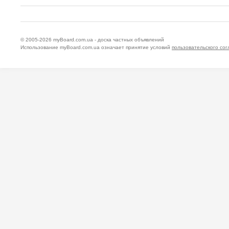
© 2005-2026
myBoard.com.ua - доска частных объявлений
Использование myBoard.com.ua означает принятие условий
пользовательского со