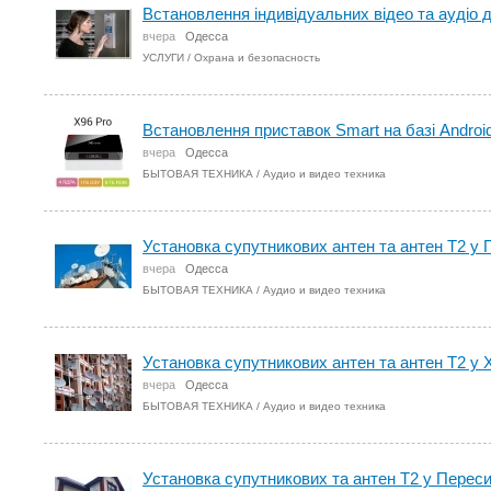
Встановлення iндивiдуальних вiдео та аудiо 
вчера
Одесса
УСЛУГИ
/
Охрана и безопасность
Встановлення приставок Smart на базі Android
вчера
Одесса
БЫТОВАЯ ТЕХНИКА
/
Аудио и видео техника
Установка супутникових антен та антен Т2 у
вчера
Одесса
БЫТОВАЯ ТЕХНИКА
/
Аудио и видео техника
Установка супутникових антен та антен Т2 у
вчера
Одесса
БЫТОВАЯ ТЕХНИКА
/
Аудио и видео техника
Установка супутникових та антен Т2 у Переси