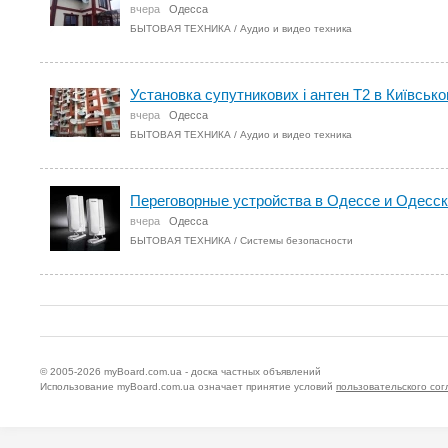
вчера
Одесса
БЫТОВАЯ ТЕХНИКА
/
Аудио и видео техника
Установка супутникових і антен Т2 в Київсько
вчера
Одесса
БЫТОВАЯ ТЕХНИКА
/
Аудио и видео техника
Переговорные устройства в Одессе и Одесск
вчера
Одесса
БЫТОВАЯ ТЕХНИКА
/
Системы безопасности
© 2005-2026
myBoard.com.ua - доска частных объявлений
Использование myBoard.com.ua означает принятие условий
пользовательского со