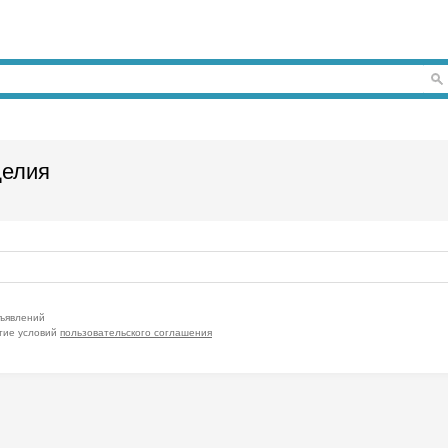
делия
бъявлений
тие условий
пользовательского соглашения