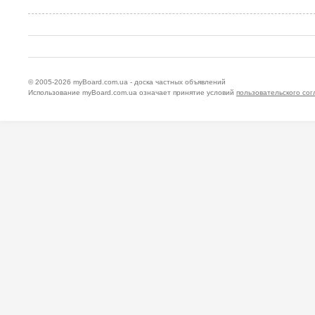
© 2005-2026
myBoard.com.ua - доска частных объявлений
Использование myBoard.com.ua означает принятие условий
пользовательского со