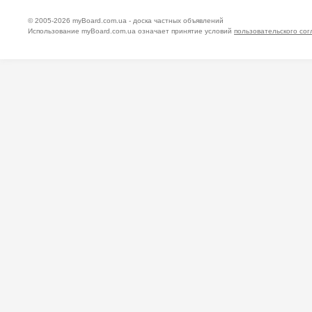
© 2005-2026
myBoard.com.ua - доска частных объявлений
Использование myBoard.com.ua означает принятие условий
пользовательского со