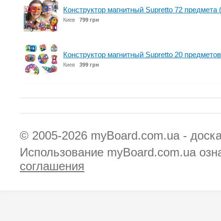
Конструктор магнитный Supretto 72 предмета 
Киев
799 грн
Конструктор магнитный Supretto 20 предметов
Киев
399 грн
© 2005-2026
myBoard.com.ua - доск
Использование myBoard.com.ua озн
соглашения