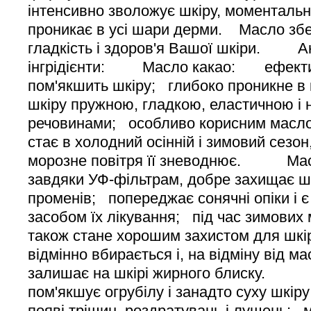
інтенсивно зволожує шкіру, моментальн
проникає в усі шари дерми. Масло збер
гладкість і здоров'я Вашої шкіри. А
інгрідієнти: Масло какао: ефектив
пом'якшить шкіру; глибоко проникне в 
шкіру пружною, гладкою, еластичною і
речовинами; особливо корисним масло
стає в холодний осінній і зимовий сезон,
морозне повітря її зневоднює. Ма
завдяки УФ-фільтрам, добре захищає шкі
променів; попереджає сонячні опіки і 
засобом їх лікування; під час зимових м
також стане хорошим захистом для шкір
відмінно вбирається і, на відміну від ма
залишає на шкірі жирного блиску
пом'якшує огрубілу і занадто суху шкі
появі тріщин, роздратувань і лущень; 