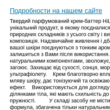
Подробности на нашем сайте
Твердий парфумований крем-баттер Hi
унікальний продукт, в якому поєдналися
природних складників з усього світу і
композиція. Надзвичайне живлення і д
вашої шкіри поєднуються з тонким аром
залишиться з Вами після використан
натуральними компонентами, зволожує,
загоює. Захищає від сухості, сонця, мор
ультрафіолету. Крем благотворно вплив
мляву шкіру, дає тонізуючий та освіжа
ефект. Використовується для догляду
ділянками тіла, які мають схильність д
пружності. У складі засобу не містит
формула, збагачена тільки натуральни