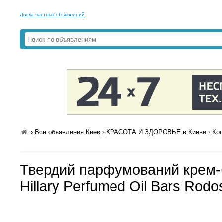
Доска частных объявлений
›
Все объявления Киев
›
КРАСОТА И ЗДОРОВЬЕ в Киеве
›
Ко
Твердий парфумований крем-б
Hillary Pеrfumed Oil Bars Rodos