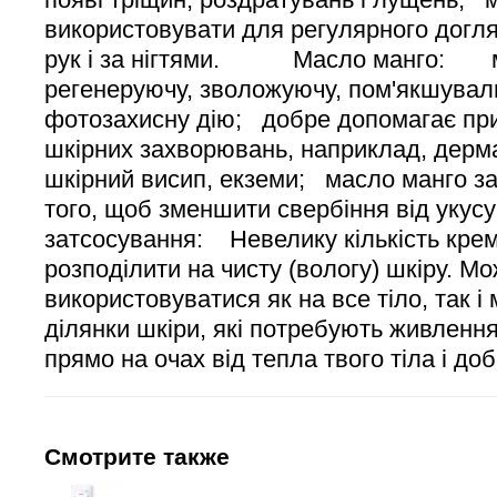
використовувати для регулярного догляд
рук і за нігтями. Масло манго: ма
регенеруючу, зволожуючу, пом'якшуваль
фотозахисну дію; добре допомагає при 
шкірних захворювань, наприклад, дерма
шкірний висип, екземи; масло манго з
того, щоб зменшити свербіння від у
затсосування: Невелику кількість кре
розподілити на чисту (вологу) шкіру. М
використовуватися як на все тіло, так і 
ділянки шкіри, які потребують живлення
прямо на очах від тепла твого тіла і 
Смотрите также