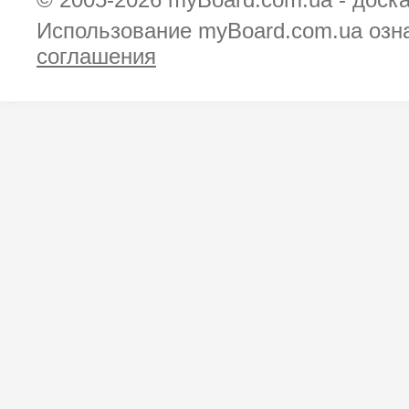
Использование myBoard.com.ua озн
соглашения