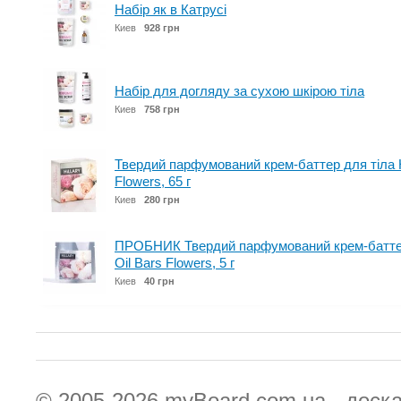
Набір як в Катрусі
Киев
928 грн
Набір для догляду за сухою шкірою тіла
Киев
758 грн
Твердий парфумований крем-баттер для тіла Hi
Flowers, 65 г
Киев
280 грн
ПРОБНИК Твердий парфумований крем-баттер 
Oil Bars Flowers, 5 г
Киев
40 грн
© 2005-2026
myBoard.com.ua - доск