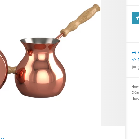
Номе
Обно
Прос