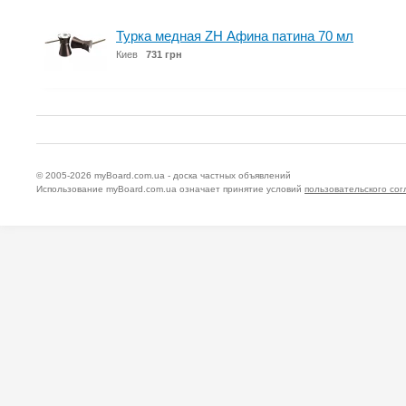
Турка медная ZH Афина патина 70 мл
Киев
731 грн
© 2005-2026
myBoard.com.ua - доска частных объявлений
Использование myBoard.com.ua означает принятие условий
пользовательского со