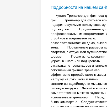
Подробности на нашем сай
Купите Тренажер для фитнеса дом
грн Тренажер для фитнеса компа
подарит ощутимую пользу вашему т
подтянутым. Продуманная до ме
профессиональным спортсменам, а
стройное и подтянутое тело. 
позволяет заниматься дома, выпо
тела. Портативные размеры трена
спортзал, в отпуск или путешестви
форме. После использования, изд
убрать в шкаф или под кровать.
отказаться от эспандеров и гантеле
собственный фитнес тренажер. С
эффективно проработаете мышцы в
нагрузку на руки, ноги и плеч
занятии вы задействуете мышцы вс
силовую нагрузку. Легкий и компак
самостоятельно можете задавать
использовать тренажер: Перед тр
было комфортно. Следует отметит
нагрузку вы получите на ваши мы