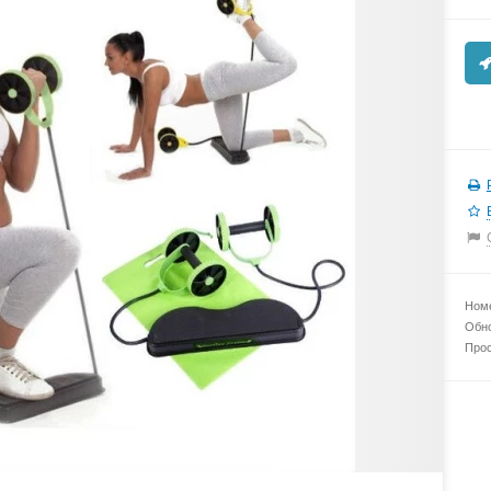
Номе
Обно
Прос