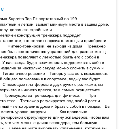
те
а Supretto Top Fit портативный по 199
ктный и легкий, займет минимум места в вашем доме,
елу, делая его стройным и
лочей конструкция тренажера подойдет
 также тем, кто желает подкачать мышцы и приобрести
Фитнес-тренировки, не выходя из дома Тренажер
лняя большое количество упражнений для разных мышц
жера позволяют с легкостью брать его с собой в
е. У вас всегда будет возможность поддерживать себя в
елие за несколько секунд можно сложить в сумку и
 Гигиеничное решение Теперь у вас есть возможность
й общего пользования в спортзале, ведь у вас будет
 помощью платформы и двух ручек с роликами, вы
ерхнего и нижнего пресса, тем самым осуществите
и. Преимущества тренажера для фитнеса: При
его тела. Тренажер регулируется под любой рост и
тный - легко хранить дома и брать с собой в поездки. Вы
 и менять уровни нагрузки. Как правильно
енировкой отрегулируйте длину эспандеров, чтобы вам
ь, что чем меньше длина эспандера, тем большую
шцы. Далее начните выполнять упражнения, которые вы