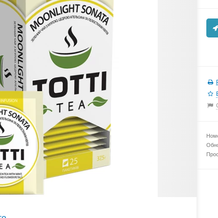
Номе
Обно
Прос