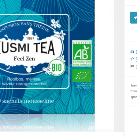
Номе
Обно
Прос