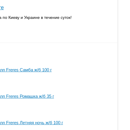
те
а по Киеву и Украине в течение суток!
n Freres Самба ж/б 100 г
n Freres Ромашка ж/б 35 г
n Freres Летняя ночь ж/б 100 г