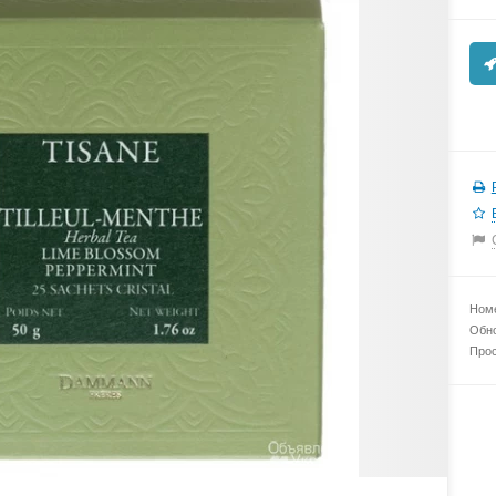
Номе
Обно
Прос