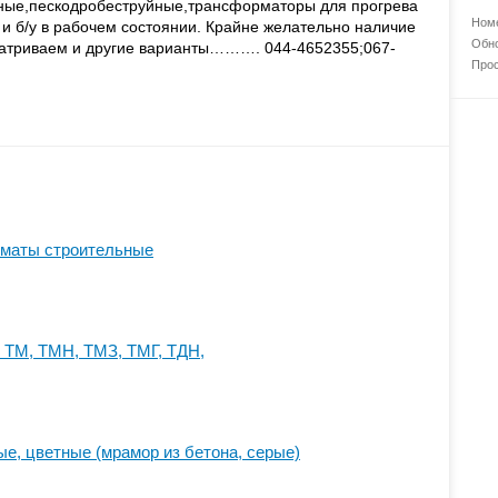
ные,пескодробеструйные,трансформаторы для прогрева
Номе
 и б/у в рабочем состоянии. Крайне желательно наличие
Обно
сматриваем и другие варианты………. 044-4652355;067-
Прос
 маты строительные
 ТМ, ТМН, ТМЗ, ТМГ, ТДН,
е, цветные (мрамор из бетона, серые)