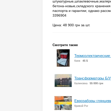
штукатурные,шпаклевочные,маляр
бетона-новые,складского хранения
паспорта и гарантии; однако рас
3396904
Цена: 48 900 грн за шт.
Смотрите также
Термоэлектрические
Киев
45 $
Трансформаторы Б/У
Калиновка
55 000 грн
Еврозаборы глянцевы
Кривой Рог