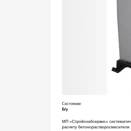
Состояние:
Б/у
МП «Стройснабсервис» систематич
расчету бетонорастворосмесители 