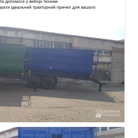
та допомога у виборі техніки.
брати ідеальний тракторний причеп для вашого