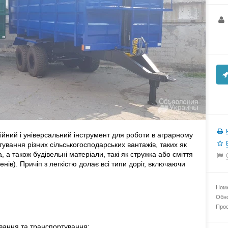
ійний і універсальний інструмент для роботи в аграрному
тування різних сільськогосподарських вантажів, таких як
 а також будівельні матеріали, такі як стружка або сміття
енів). Причіп з легкістю долає всі типи доріг, включаючи
Номе
Обно
Прос
вання та транспортування;