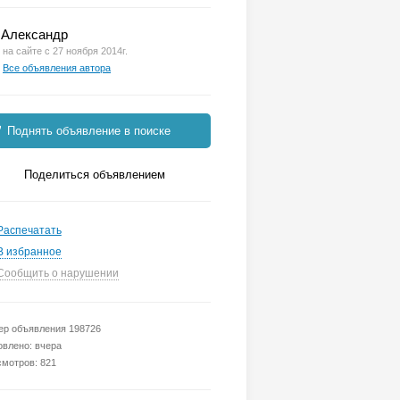
Александр
на сайте с 27 ноября 2014г.
Все объявления автора
Поднять объявление в поиске
Поделиться объявлением
Распечатать
В избранное
Сообщить о нарушении
р объявления 198726
влено: вчера
мотров: 821