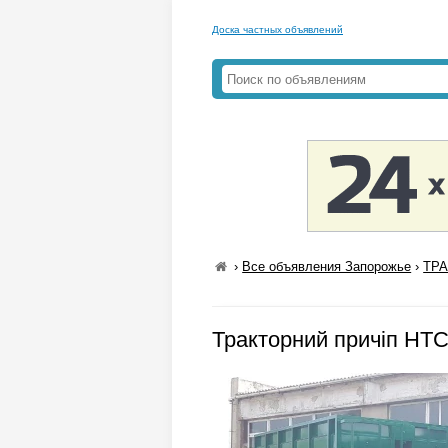
Доска частных объявлений
›
Все объявления Запорожье
›
ТРА
Тракторний причіп НТС