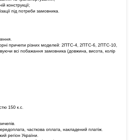
ій конструкції;
ізації під потреби замовника.
ження.
орні причепи різних моделей: 2ПТС-4, 2ПТС-6, 2ПТС-10,
уючи всі побажання замовника (довжина, висота, колір
стю 150 к.с.
ричепів.
ередоплата, часткова оплата, накладений платіж.
кий регіон України.