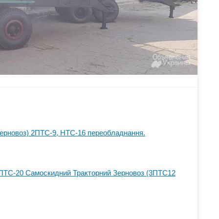
 зерновоз) 2ПТС-9, НТС-16 переобладнання.
3ПТС-20 Самоскидний Тракторний Зерновоз (3ПТС12