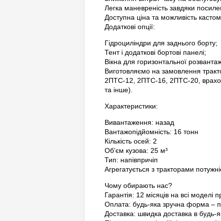
Легка маневреність завдяки посилен
Доступна ціна та можливість кастом
Додаткові опції:
Гідроциліндри для заднього борту;
Тент і додаткові бортові панелі;
Вікна для горизонтальної розванта
Виготовляємо на замовлення тракт
2ПТС-12, 2ПТС-16, 2ПТС-20, врахов
та інше).
Характеристики:
Вивантаження: назад
Вантажопідйомність: 16 тонн
Кількість осей: 2
Об’єм кузова: 25 м³
Тип: напівпричіп
Агрегатується з тракторами потужні
Чому обирають нас?
Гарантія: 12 місяців на всі моделі п
Оплата: будь-яка зручна форма – п
Доставка: швидка доставка в будь-я