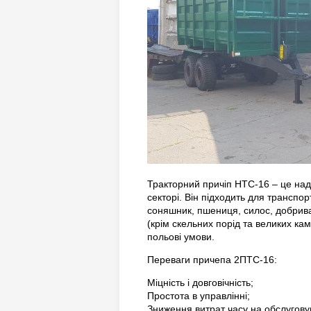
Тракторний причіп НТС-16 – це над
секторі. Він підходить для транспор
соняшник, пшениця, силос, добрива,
(крім скельних порід та великих кам
польові умови.
Переваги причепа 2ПТС-16:
Міцність і довговічність;
Простота в управлінні;
Зниження витрат часу на обслугову