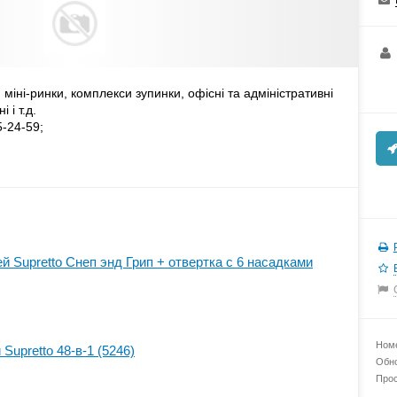
міні-ринки, комплекси зупинки, офісні та адміністративні
 і т.д.
5-24-59;
 Supretto Снеп энд Грип + отвертка с 6 насадками
Номе
upretto 48-в-1 (5246)
Обно
Прос