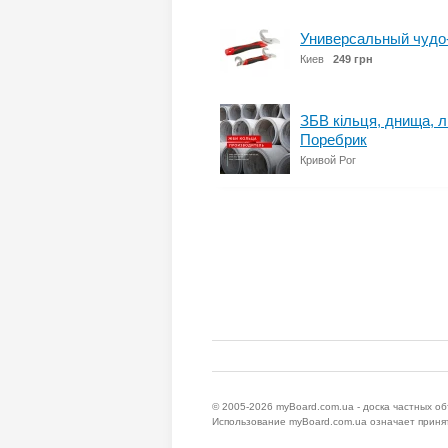
Универсальный чудо-к
Киев
249 грн
ЗБВ кільця, днища, л
Поребрик
Кривой Рог
© 2005-2026
myBoard.com.ua - доска частных о
Использование myBoard.com.ua означает приня