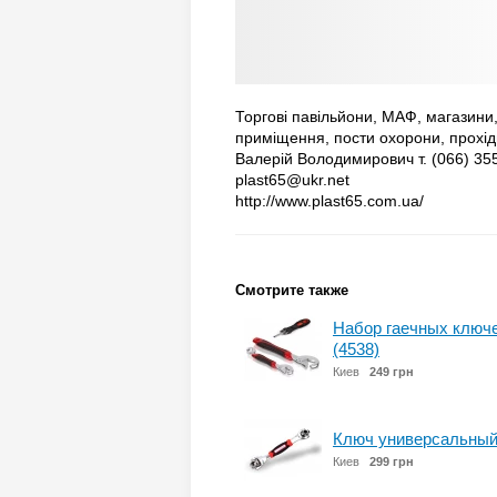
Торгові павільйони, МАФ, магазини, 
приміщення, пости охорони, прохідні
Валерій Володимирович т. (066) 35
plast65@ukr.net
http://www.plast65.com.ua/
Смотрите также
Набор гаечных ключей
(4538)
Киев
249 грн
Ключ универсальный S
Киев
299 грн