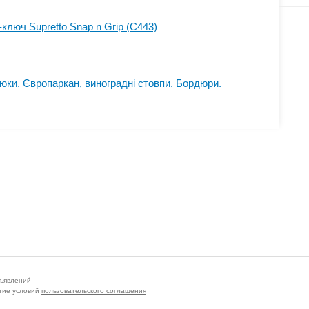
люч Supretto Snap n Grip (C443)
юки. Європаркан, виноградні стовпи. Бордюри.
бъявлений
тие условий
пользовательского соглашения