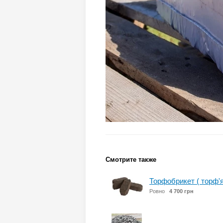
Смотрите также
Торфобрикет ( торф'
Ровно
4 700 грн