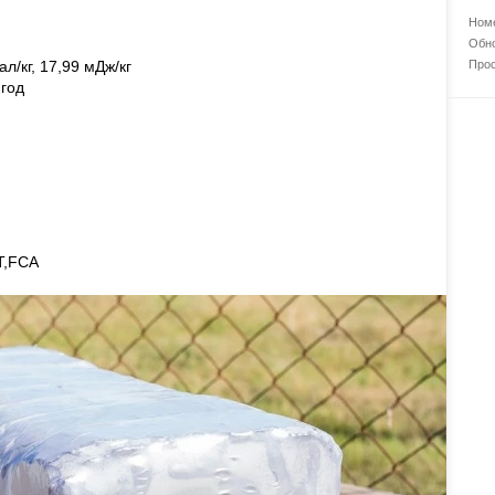
Номе
Обно
л/кг, 17,99 мДж/кг
Прос
 год
T,FCA