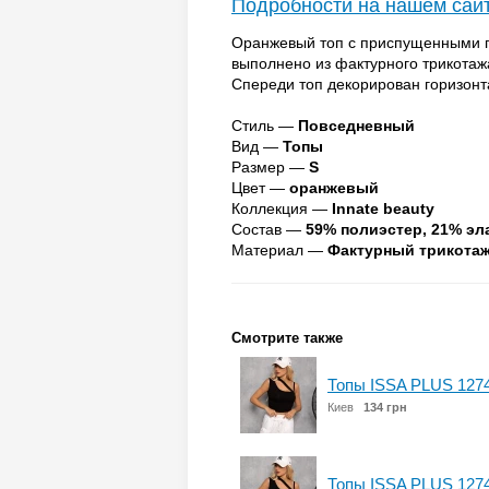
Подробности на нашем сай
Оранжевый топ с приспущенными п
выполнено из фактурного трикота
Спереди топ декорирован горизон
Стиль —
Повседневный
Вид —
Топы
Размер —
S
Цвет —
оранжевый
Коллекция —
Innate beauty
Состав —
59% полиэстер, 21% эл
Материал —
Фактурный трикота
Смотрите также
Топы ISSA PLUS 1274
Киев
134 грн
Топы ISSA PLUS 127