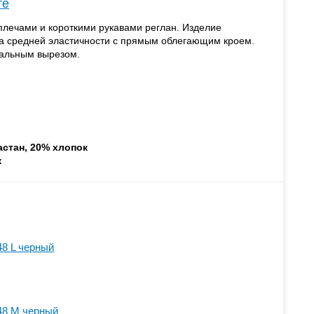
те
лечами и короткими рукавами реглан. Изделие
жа средней эластичности с прямым облегающим кроем.
тальным вырезом.
астан, 20% хлопок
ж
8 L черный
48 M черный