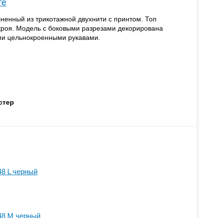
те
енный из трикотажной двухнити с принтом. Топ
кроя. Модель с боковыми разрезами декорирована
ми цельнокроенными рукавами.
стер
8 L черный
48 M черный