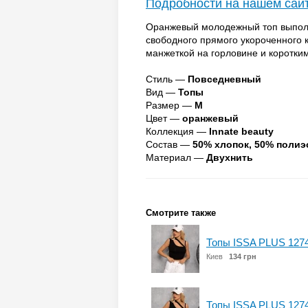
Подробности на нашем сай
Оранжевый молодежный топ выполн
свободного прямого укороченного 
манжеткой на горловине и коротки
Стиль —
Повседневный
Вид —
Топы
Размер —
M
Цвет —
оранжевый
Коллекция —
Innate beauty
Состав —
50% хлопок, 50% полиэ
Материал —
Двухнить
Смотрите также
Топы ISSA PLUS 1274
Киев
134 грн
Топы ISSA PLUS 127