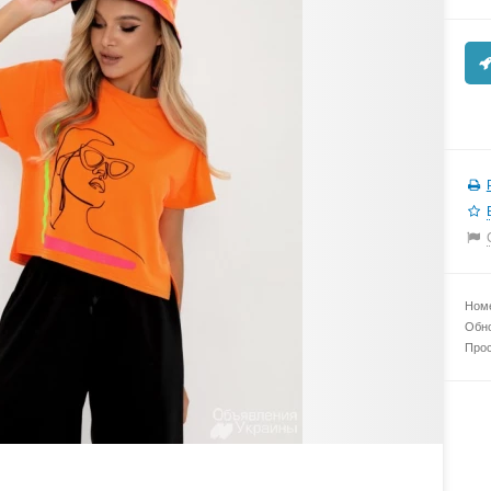
Номе
Обно
Прос