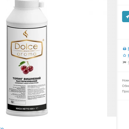
Номе
Обно
Прос