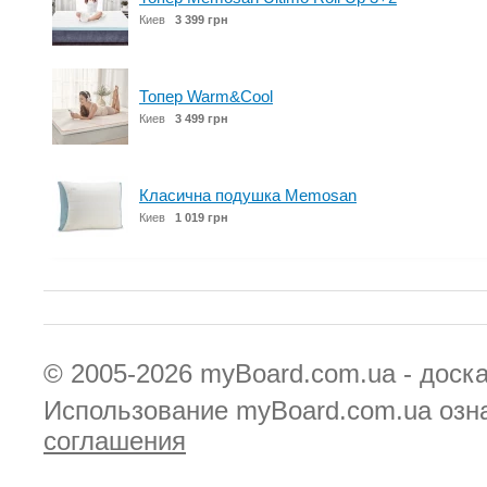
Киев
3 399 грн
Топер Warm&Cool
Киев
3 499 грн
Класична подушка Memosan
Киев
1 019 грн
© 2005-2026
myBoard.com.ua - доск
Использование myBoard.com.ua озн
соглашения