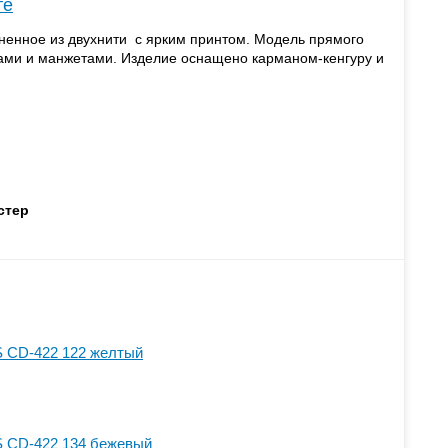
те
ненное из двухнити с ярким принтом. Модель прямого
вами и манжетами. Изделие оснащено карманом-кенгуру и
стер
S CD-422 122 желтый
S CD-422 134 бежевый