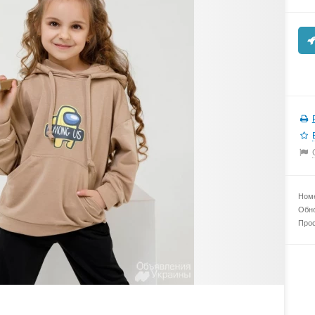
Номе
Обно
Прос