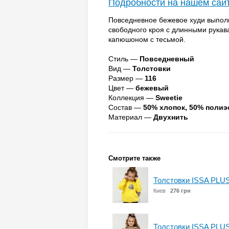
Подробности на нашем сай
Повседневное бежевое худи выпол
свободного кроя с длинными рука
капюшоном с тесьмой.
Стиль —
Повседневный
Вид —
Толстовки
Размер —
116
Цвет —
бежевый
Коллекция —
Sweetie
Состав —
50% хлопок, 50% полиэ
Материал —
Двухнить
Смотрите также
Толстовки ISSA PLU
Киев
276 грн
Толстовки ISSA PLU