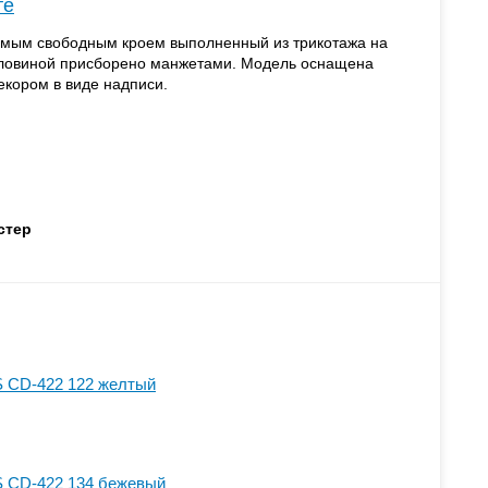
те
мым свободным кроем выполненный из трикотажа на
рловиной присборено манжетами. Модель оснащена
кором в виде надписи.
стер
S CD-422 122 желтый
S CD-422 134 бежевый