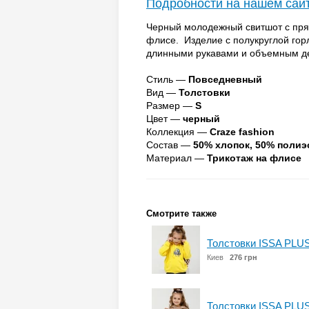
Подробности на нашем сай
Черный молодежный свитшот с пря
флисе. Изделие с полукруглой го
длинными рукавами и объемным де
Стиль —
Повседневный
Вид —
Толстовки
Размер —
S
Цвет —
черный
Коллекция —
Craze fashion
Состав —
50% хлопок, 50% полиэ
Материал —
Трикотаж на флисе
Смотрите также
Толстовки ISSA PLU
Киев
276 грн
Толстовки ISSA PLU