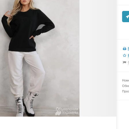
Номе
Обно
Прос