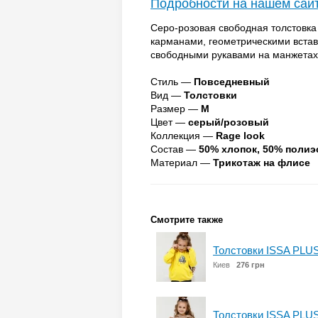
Подробности на нашем сай
Серо-розовая свободная толстовка
карманами, геометрическими вста
свободными рукавами на манжетах
Стиль —
Повседневный
Вид —
Толстовки
Размер —
M
Цвет —
серый/розовый
Коллекция —
Rage look
Состав —
50% хлопок, 50% полиэ
Материал —
Трикотаж на флисе
Смотрите также
Толстовки ISSA PLU
Киев
276 грн
Толстовки ISSA PLU