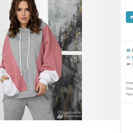
Номе
Обно
Прос