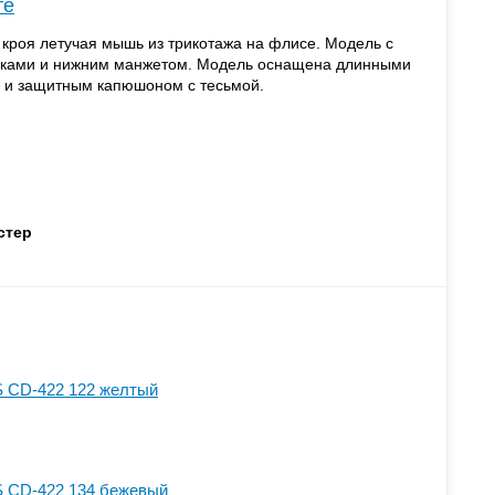
те
 кроя летучая мышь из трикотажа на флисе. Модель с
вками и нижним манжетом. Модель оснащена длинными
 и защитным капюшоном с тесьмой.
стер
S CD-422 122 желтый
S CD-422 134 бежевый