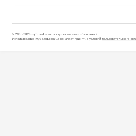
© 2005-2026
myBoard.com.ua - доска частных объявлений
Использование myBoard.com.ua означает принятие условий
пользовательского со