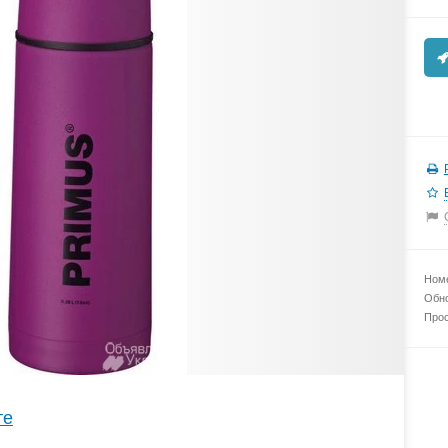
Номе
Обно
Прос
те