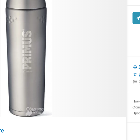
Номе
Обно
Прос
те