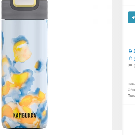
Номе
Обно
Прос