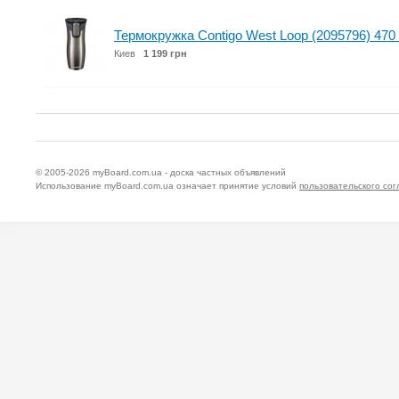
Термокружка Contigo West Loop (2095796) 470
Киев
1 199 грн
© 2005-2026
myBoard.com.ua - доска частных объявлений
Использование myBoard.com.ua означает принятие условий
пользовательского со