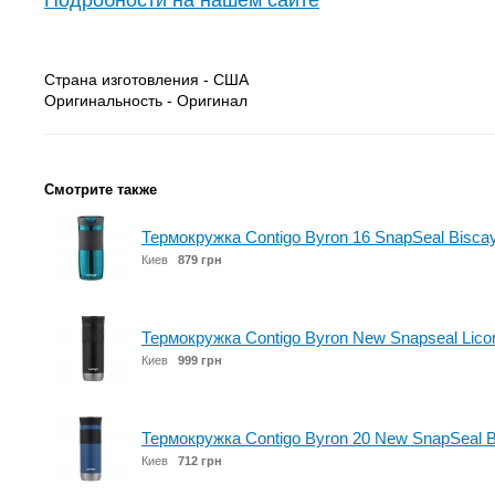
Подробности на нашем сайте
Страна изготовления - США
Оригинальность - Оригинал
Смотрите также
Термокружка Contigo Byron 16 SnapSeal Bisca
Киев
879 грн
Термокружка Contigo Byron New Snapseal Licor
Киев
999 грн
Термокружка Contigo Byron 20 New SnapSeal B
Киев
712 грн