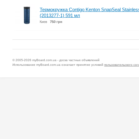
Термокружка Contigo Kenton SnapSeal Stainles
(2013277-1) 591 мл
Киев
750 грн
© 2005-2026
myBoard.com.ua - доска частных объявлений
Использование myBoard.com.ua означает принятие условий
пользовательского со