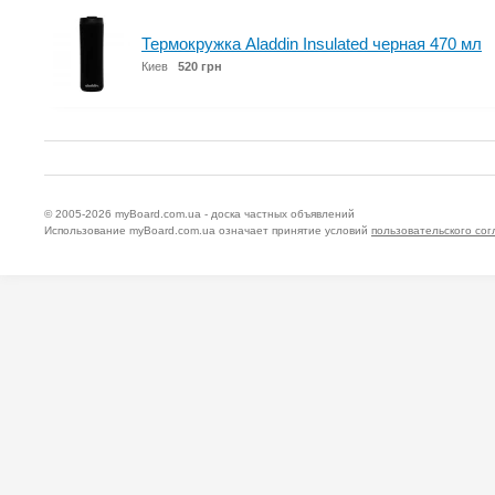
Термокружка Aladdin Insulated черная 470 мл
Киев
520 грн
© 2005-2026
myBoard.com.ua - доска частных объявлений
Использование myBoard.com.ua означает принятие условий
пользовательского со