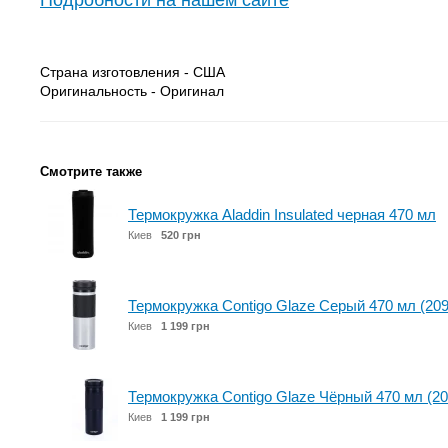
Подробности на нашем сайте
Страна изготовления - США
Оригинальность - Оригинал
Смотрите также
Термокружка Aladdin Insulated черная 470 мл
Киев
520 грн
Термокружка Contigo Glaze Серый 470 мл (20
Киев
1 199 грн
Термокружка Contigo Glaze Чёрный 470 мл (2
Киев
1 199 грн