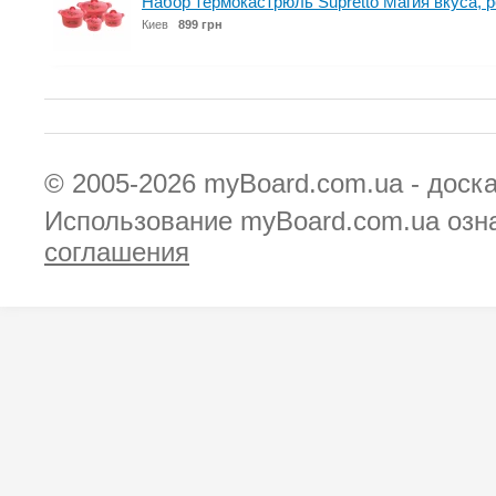
Набор термокастрюль Supretto Магия вкуса, р
Киев
899 грн
© 2005-2026
myBoard.com.ua - доск
Использование myBoard.com.ua озн
соглашения