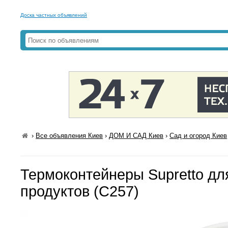
Доска частных объявлений
›
Все объявления Киев
›
ДОМ И САД Киев
›
Сад и огород Киев
Термоконтейнеры Supretto дл
продуктов (C257)