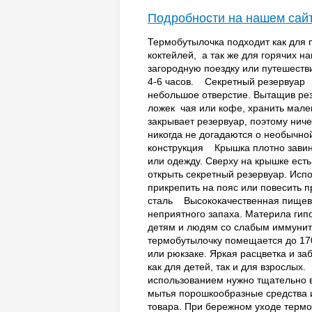
Подробности на нашем сай
Термобутылочка подходит как для 
коктейлей, а так же для горячих на
загородную поездку или путешеств
4-6 часов. Секретный резервуар О
небольшое отверстие. Вытащив рез
ложек чая или кофе, хранить мал
закрывает резервуар, поэтому ниче
никогда не догадаются о необыч
конструкция Крышка плотно завинч
или одежду. Сверху на крышке есть
открыть секретный резервуар. Испо
прикрепить на пояс или повесить
сталь Высококачественная пищева
неприятного запаха. Материла гип
детям и людям со слабым иммуни
термобутылочку помещается до 170
или рюкзаке. Яркая расцветка и з
как для детей, так и для взрос
использованием нужно тщательно 
мытья порошкообразные средства и
товара. При бережном уходе терм