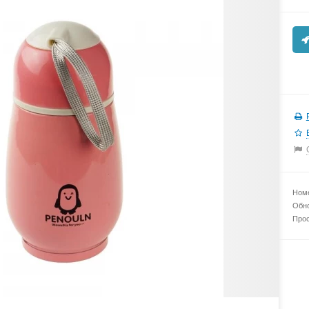
Номе
Обно
Прос