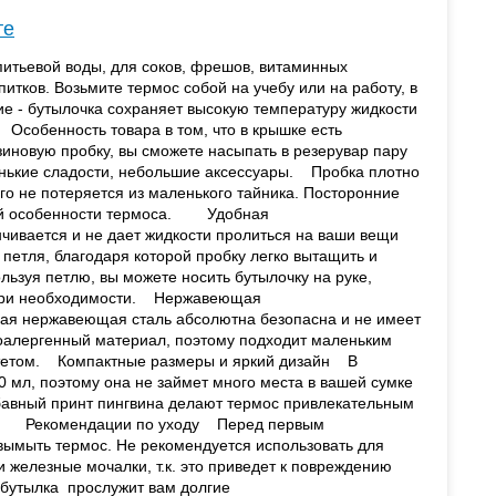
те
питьевой воды, для соков, фрешов, витаминных
питков. Возьмите термос собой на учебу или на работу, в
ие - бутылочка сохраняет высокую температуру жидкости
собенность товара в том, что в крышке есть
иновую пробку, вы сможете насыпать в резерувар пару
енькие сладости, небольшие аксессуары. Пробка плотно
го не потеряется из маленького тайника. Посторонние
ной особенности термоса. Удобная
ивается и не дает жидкости пролиться на ваши вещи
 петля, благодаря которой пробку легко вытащить и
льзуя петлю, вы можете носить бутылочку на руке,
 при необходимости. Нержавеющая
я нержавеющая сталь абсолютна безопасна и не имеет
оалергенный материал, поэтому подходит маленьким
тетом. Компактные размеры и яркий дизайн В
 мл, поэтому она не займет много места в вашей сумке
абавный принт пингвина делают термос привлекательным
лых. Рекомендации по уходу Перед первым
вымыть термос. Не рекомендуется использовать для
 железные мочалки, т.к. это приведет к повреждению
обутылка прослужит вам долгие