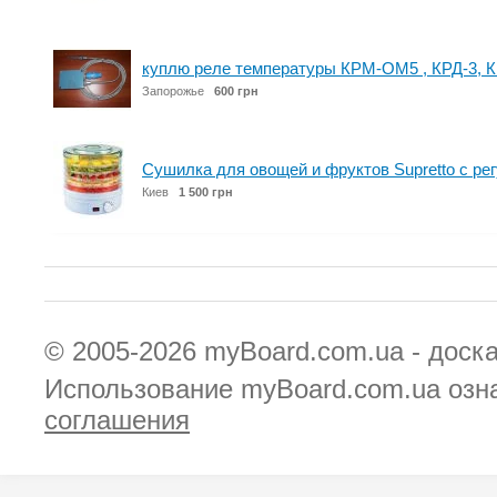
куплю реле температуры КРМ-ОМ5 , КРД-3, К
Запорожье
600 грн
Сушилка для овощей и фруктов Supretto с ре
Киев
1 500 грн
© 2005-2026
myBoard.com.ua - доск
Использование myBoard.com.ua озн
соглашения