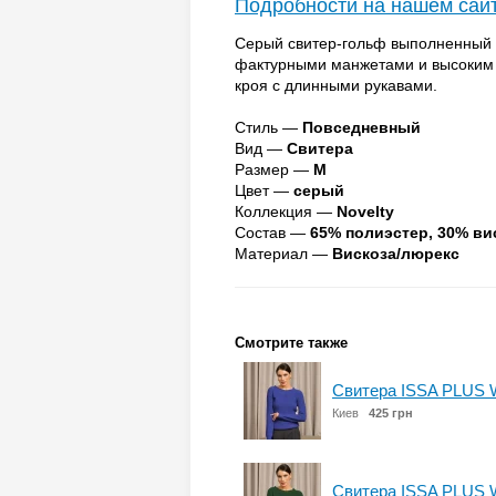
Подробности на нашем сай
Серый свитер-гольф выполненный 
фактурными манжетами и высоким 
кроя с длинными рукавами.
Стиль —
Повседневный
Вид —
Свитера
Размер —
M
Цвет —
серый
Коллекция —
Novelty
Состав —
65% полиэстер, 30% ви
Материал —
Вискоза/люрекс
Смотрите также
Свитера ISSA PLUS 
Киев
425 грн
Свитера ISSA PLUS 