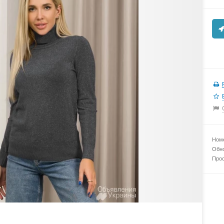
Номе
Обно
Прос