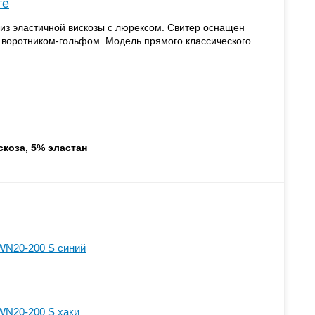
те
из эластичной вискозы с люрексом. Свитер оснащен
воротником-гольфом. Модель прямого классического
скоза, 5% эластан
WN20-200 S синий
WN20-200 S хаки