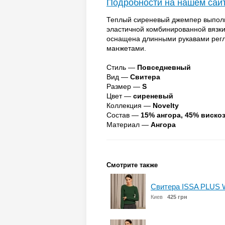
Подробности на нашем сай
Теплый сиреневый джемпер выполне
эластичной комбинированной вязки
оснащена длинными рукавами рег
манжетами.
Стиль —
Повседневный
Вид —
Свитера
Размер —
S
Цвет —
сиреневый
Коллекция —
Novelty
Состав —
15% ангора, 45% вискоз
Материал —
Ангора
Смотрите также
Свитера ISSA PLUS 
Киев
425 грн