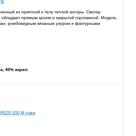
те
нный из приятной к телу теплой ангоры. Свитер
 обладает прямым кроем и закрытой горловиной. Модель
лан, ромбовидным вязаным узором и фактурными
а, 40% акрил
WN20-200 M хаки