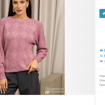
Номе
Обно
Прос