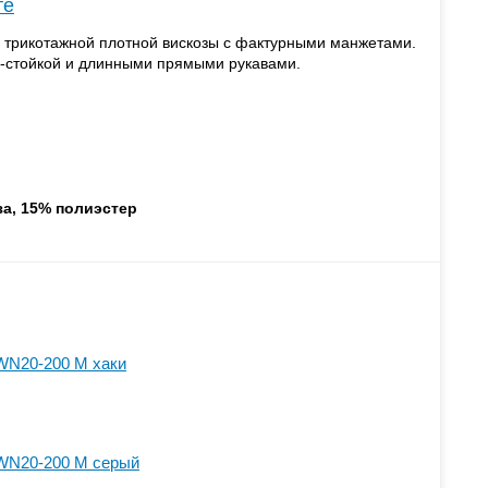
те
 трикотажной плотной вискозы с фактурными манжетами.
м-стойкой и длинными прямыми рукавами.
за, 15% полиэстер
WN20-200 M хаки
WN20-200 M серый