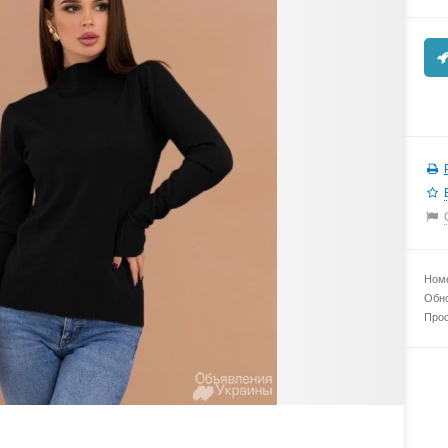
Номе
Обно
Прос