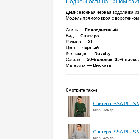
Подробности на нашем сай
Демисезонная черная водолазка из
Модель прямого кроя с воротнико
Стиль —
Повседневный
Вид —
Свитера
Размер —
XL
Цвет —
черный
Коллекция —
Novelty
Состав —
50% хлопок, 35% виско
Материал —
Вискоза
Смотрите также
Свитера ISSA PLUS 
Киев
425 грн
Свитера ISSA PLUS 
Киев
425 грн