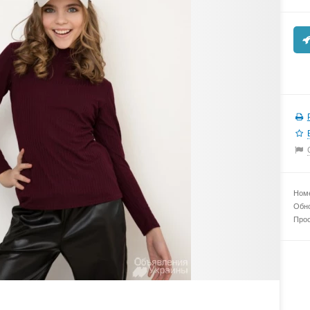
Номе
Обно
Прос