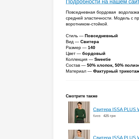
Подробности на нашем сай
Повседневная бордовая водолазка
средней эластичности. Модель с 
воротником-стойкой.
Стиль —
Повседневный
Вид —
Свитера
Размер —
140
Цвет —
бордовый
Коллекция —
Sweetie
Состав —
50% хлопок, 50% полиэ
Материал —
Фактурный трикота
Смотрите также
Свитера ISSA PLUS 
Киев
425 грн
Свитера ISSA PLUS 