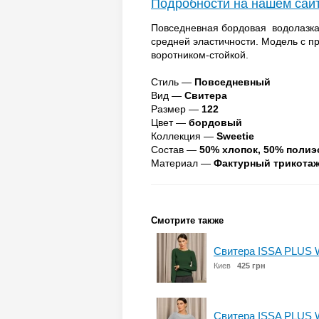
Подробности на нашем сай
Повседневная бордовая водолазка
средней эластичности. Модель с 
воротником-стойкой.
Стиль —
Повседневный
Вид —
Свитера
Размер —
122
Цвет —
бордовый
Коллекция —
Sweetie
Состав —
50% хлопок, 50% полиэ
Материал —
Фактурный трикота
Смотрите также
Свитера ISSA PLUS 
Киев
425 грн
Свитера ISSA PLUS 