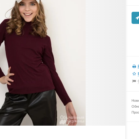
Номе
Обно
Прос