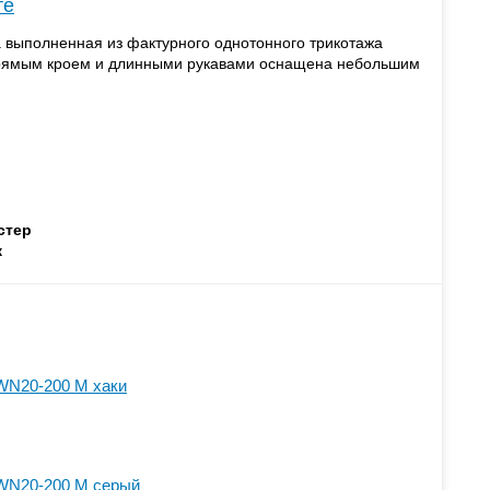
те
 выполненная из фактурного однотонного трикотажа
прямым кроем и длинными рукавами оснащена небольшим
стер
ж
WN20-200 M хаки
WN20-200 M серый