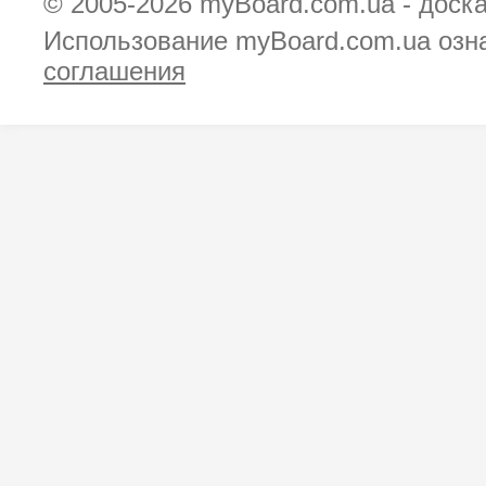
© 2005-2026
myBoard.com.ua - доск
Использование myBoard.com.ua озн
соглашения