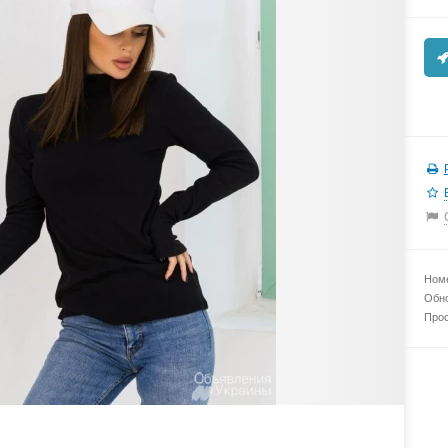
Номе
Обно
Прос