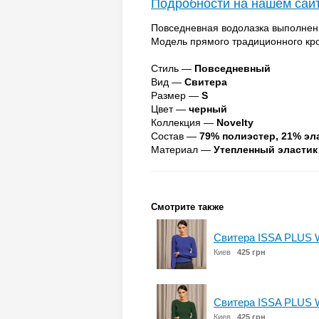
Подробности на нашем сай
Повседневная водолазка выполненн
Модель прямого традиционного кро
Стиль —
Повседневный
Вид —
Свитера
Размер —
S
Цвет —
черный
Коллекция —
Novelty
Состав —
79% полиэстер, 21% эл
Материал —
Утепленный эластик
Смотрите также
Свитера ISSA PLUS 
Киев
425 грн
Свитера ISSA PLUS 
Киев
425 грн