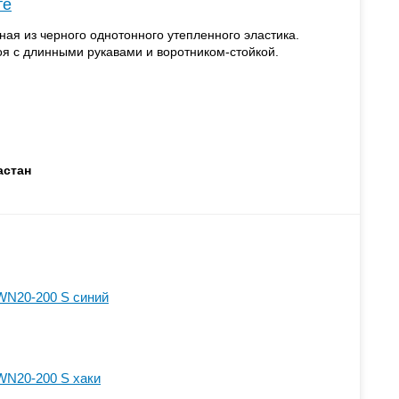
те
ая из черного однотонного утепленного эластика.
я с длинными рукавами и воротником-стойкой.
астан
WN20-200 S синий
WN20-200 S хаки