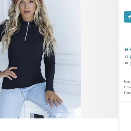
Номе
Обно
Прос