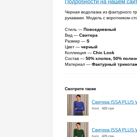
Подробности на нашем сай
Черная водолазка из фактурного 
рукавами. Модель с воротником-ст
Стиль —
Повседневный
Вид —
Свитера
Размер —
S
Цвет —
черный
Коллекция —
Chic Look
Состав —
50% хлопок, 50% полиэ
Материал —
Фактурный трикота
Смотрите также
Свитера ISSA PLUS 
Киев
425 грн
Свитера ISSA PLUS 
Киев
425 грн