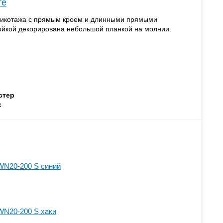
те
трикотажа с прямым кроем и длинными прямыми
ойкой декорирована небольшой планкой на молнии.
стер
ж
WN20-200 S синий
WN20-200 S хаки