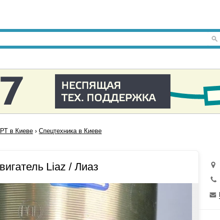
Т в Киеве
›
Спецтехника в Киеве
игатель Liaz / Лиаз